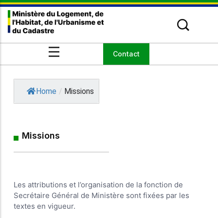
Missions du Secrétariat Général
Domaines d’intervention
Discours
Événements
Contact
Le Ministre
En Matière d’Aménagement des
Communiqués de presse
Actualités
parcelles
Secrétariat Général
Organismes sous tutelle
Organisation
Home
/
Missions
Missions
Les attributions et l’organisation de la fonction de
Secrétaire Général de Ministère sont fixées par les
textes en vigueur.