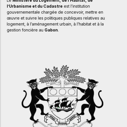
Le
Ministère du Logement, de l’Habitat, de
l’Urbanisme et du Cadastre
est
l’institution
gouvernementale
chargée
de
concevoir,
mettre
en
œuvre
et
suivre
les
politiques
publiques
relatives
au
logement,
à
l’aménagement
urbain,
à
l’habitat
et
à
la
gestion
foncière
au
Gabon
.