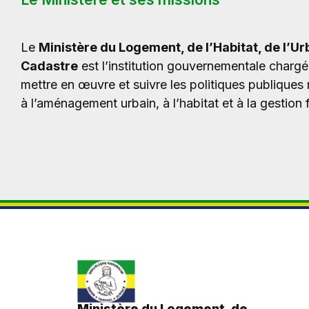
Le
Ministère du Logement, de l’Habitat, de l’U
Cadastre
est
l’institution
gouvernementale
charg
mettre
en
œuvre
et
suivre
les
politiques
publiques
à
l’aménagement
urbain,
à
l’habitat
et
à
la
gestion
Ministère du Logement, de