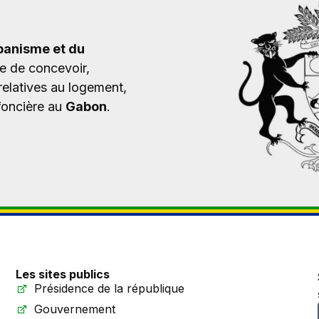
rbanisme et du
ée
de
concevoir,
relatives
au
logement,
foncière
au
Gabon
.
Les sites publics
Présidence de la république
Gouvernement