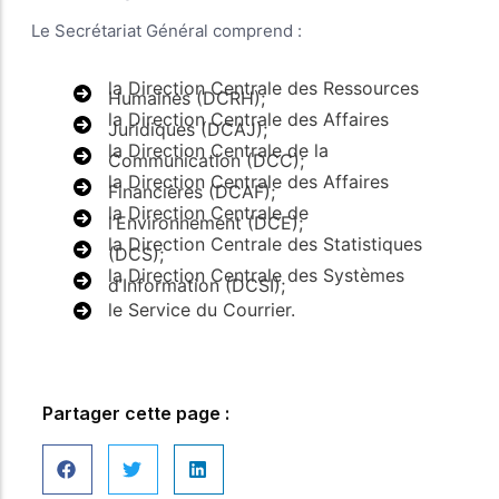
Le Secrétariat Général comprend :
la Direction Centrale des Ressources
Humaines (DCRH);
la Direction Centrale des Affaires
Juridiques (DCAJ);
la Direction Centrale de la
Communication (DCC);
la Direction Centrale des Affaires
Financières (DCAF);
la Direction Centrale de
l’Environnement (DCE);
la Direction Centrale des Statistiques
(DCS);
la Direction Centrale des Systèmes
d’Information (DCSI);
le Service du Courrier.
Partager cette page :