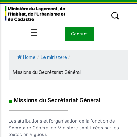
Missions du Secrétariat Général
Domaines d’intervention
Discours
Événements
Contact
Le Ministre
En Matière d’Aménagement des
Communiqués de presse
Actualités
parcelles
Secrétariat Général
Organismes sous tutelle
Organisation
Home
/
Le ministère
/
Missions du Secrétariat Général
Missions du Secrétariat Général
Les attributions et l’organisation de la fonction de
Secrétaire Général de Ministère sont fixées par les
textes en vigueur.